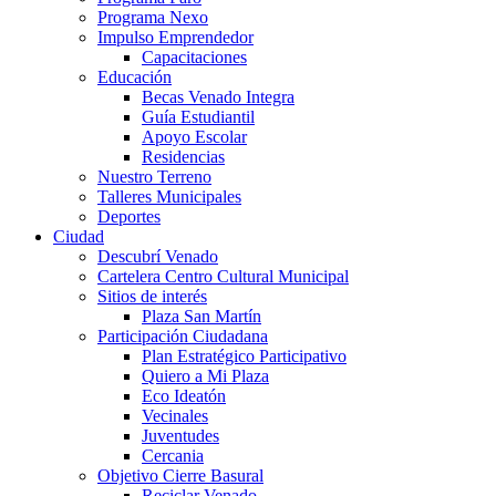
Programa Nexo
Impulso Emprendedor
Capacitaciones
Educación
Becas Venado Integra
Guía Estudiantil
Apoyo Escolar
Residencias
Nuestro Terreno
Talleres Municipales
Deportes
Ciudad
Descubrí Venado
Cartelera Centro Cultural Municipal
Sitios de interés
Plaza San Martín
Participación Ciudadana
Plan Estratégico Participativo
Quiero a Mi Plaza
Eco Ideatón
Vecinales
Juventudes
Cercania
Objetivo Cierre Basural
Reciclar Venado