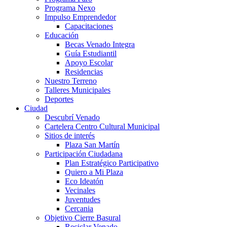
Programa Nexo
Impulso Emprendedor
Capacitaciones
Educación
Becas Venado Integra
Guía Estudiantil
Apoyo Escolar
Residencias
Nuestro Terreno
Talleres Municipales
Deportes
Ciudad
Descubrí Venado
Cartelera Centro Cultural Municipal
Sitios de interés
Plaza San Martín
Participación Ciudadana
Plan Estratégico Participativo
Quiero a Mi Plaza
Eco Ideatón
Vecinales
Juventudes
Cercania
Objetivo Cierre Basural
Reciclar Venado