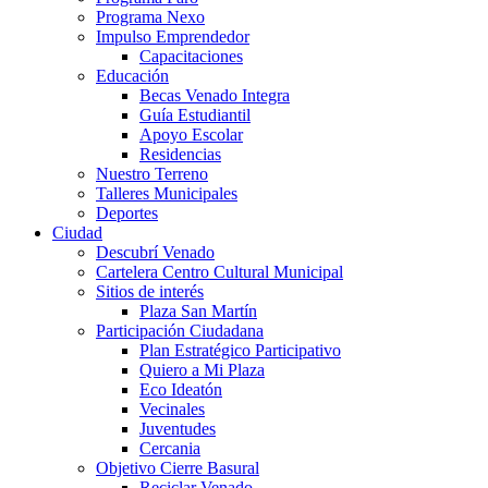
Programa Nexo
Impulso Emprendedor
Capacitaciones
Educación
Becas Venado Integra
Guía Estudiantil
Apoyo Escolar
Residencias
Nuestro Terreno
Talleres Municipales
Deportes
Ciudad
Descubrí Venado
Cartelera Centro Cultural Municipal
Sitios de interés
Plaza San Martín
Participación Ciudadana
Plan Estratégico Participativo
Quiero a Mi Plaza
Eco Ideatón
Vecinales
Juventudes
Cercania
Objetivo Cierre Basural
Reciclar Venado