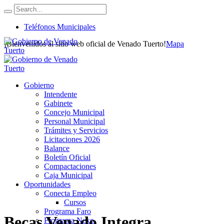
Teléfonos Municipales
¡Bienvenidos al sitio web oficial de Venado Tuerto!
Mapa
Gobierno
Intendente
Gabinete
Concejo Municipal
Personal Municipal
Trámites y Servicios
Licitaciones 2026
Balance
Boletín Oficial
Compactaciones
Caja Municipal
Oportunidades
Conecta Empleo
Cursos
Programa Faro
Becas Venado Integra
Programa Nexo