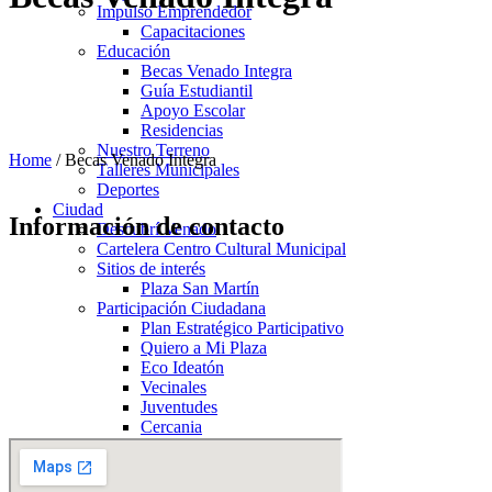
Impulso Emprendedor
Capacitaciones
Educación
Becas Venado Integra
Guía Estudiantil
Apoyo Escolar
Residencias
Nuestro Terreno
Home
/
Becas Venado Integra
Talleres Municipales
Deportes
Ciudad
Información de contacto
Descubrí Venado
Cartelera Centro Cultural Municipal
Sitios de interés
Plaza San Martín
Participación Ciudadana
Plan Estratégico Participativo
Quiero a Mi Plaza
Eco Ideatón
Vecinales
Juventudes
Cercania
Objetivo Cierre Basural
Reciclar Venado
Bolsones verdes