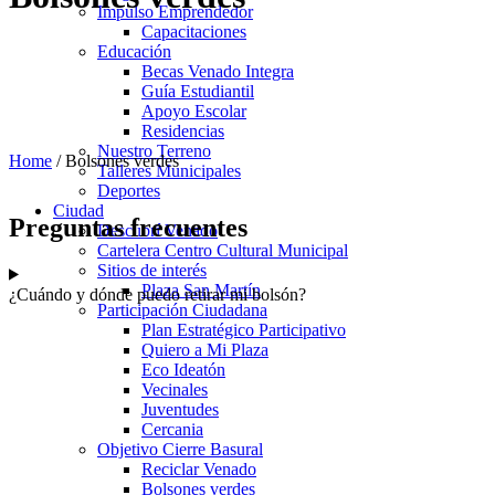
Impulso Emprendedor
Capacitaciones
Educación
Becas Venado Integra
Guía Estudiantil
Apoyo Escolar
Residencias
Nuestro Terreno
Home
/
Bolsones verdes
Talleres Municipales
Deportes
Ciudad
Preguntas frecuentes
Descubrí Venado
Cartelera Centro Cultural Municipal
Sitios de interés
Plaza San Martín
¿Cuándo y dónde puedo retirar mi bolsón?
Participación Ciudadana
Plan Estratégico Participativo
Quiero a Mi Plaza
Eco Ideatón
Vecinales
Juventudes
Cercania
Objetivo Cierre Basural
Reciclar Venado
Bolsones verdes