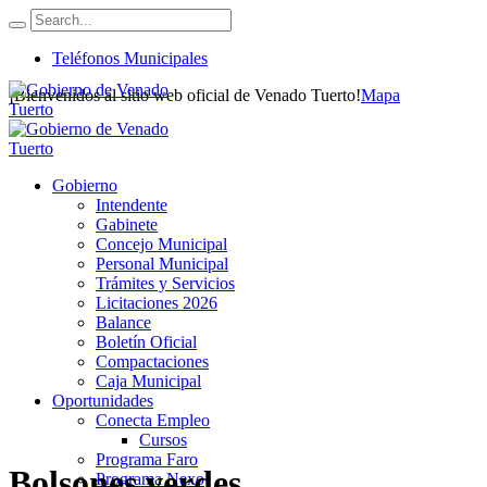
Teléfonos Municipales
¡Bienvenidos al sitio web oficial de Venado Tuerto!
Mapa
Gobierno
Intendente
Gabinete
Concejo Municipal
Personal Municipal
Trámites y Servicios
Licitaciones 2026
Balance
Boletín Oficial
Compactaciones
Caja Municipal
Oportunidades
Conecta Empleo
Cursos
Programa Faro
Bolsones verdes
Programa Nexo