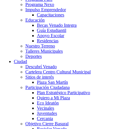
Programa Nexo
Impulso Emprendedor
Capacitaciones
Educación
Becas Venado Integra
Guía Estudiantil
Apoyo Escolar
Residencias
Nuestro Terreno
Talleres Municipales
Deportes
Ciudad
Descubrí Venado
Cartelera Centro Cultural Municipal
Sitios de interés
Plaza San Martín
Participación Ciudadana
Plan Estratégico Participativo
Quiero a Mi Plaza
Eco Ideatón
Vecinales
Juventudes
Cercania
Objetivo Cierre Basural
Reciclar Venado