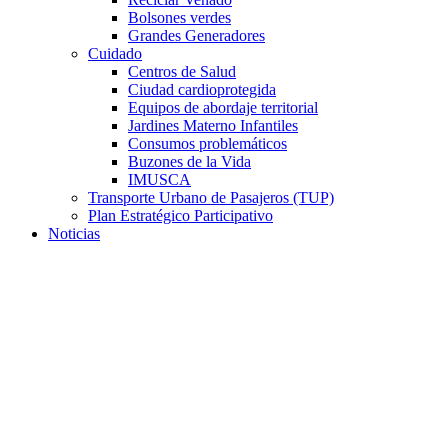
Bolsones verdes
Grandes Generadores
Cuidado
Centros de Salud
Ciudad cardioprotegida
Equipos de abordaje territorial
Jardines Materno Infantiles
Consumos problemáticos
Buzones de la Vida
IMUSCA
Transporte Urbano de Pasajeros (TUP)
Plan Estratégico Participativo
Noticias
HACEMOS QUE LAS
COSAS SUCEDAN
Una ciudad en movimiento