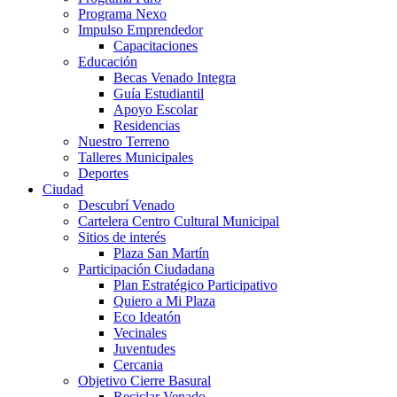
Programa Nexo
Impulso Emprendedor
Capacitaciones
Educación
Becas Venado Integra
Guía Estudiantil
Apoyo Escolar
Residencias
Nuestro Terreno
Talleres Municipales
Deportes
Ciudad
Descubrí Venado
Cartelera Centro Cultural Municipal
Sitios de interés
Plaza San Martín
Participación Ciudadana
Plan Estratégico Participativo
Quiero a Mi Plaza
Eco Ideatón
Vecinales
Juventudes
Cercania
Objetivo Cierre Basural
Reciclar Venado