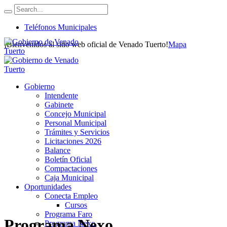
Teléfonos Municipales
¡Bienvenidos al sitio web oficial de Venado Tuerto!
Mapa
Gobierno
Intendente
Gabinete
Concejo Municipal
Personal Municipal
Trámites y Servicios
Licitaciones 2026
Balance
Boletín Oficial
Compactaciones
Caja Municipal
Oportunidades
Conecta Empleo
Cursos
Programa Faro
Programa Nexo
Programa Nexo