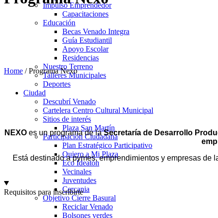
Impulso Emprendedor
Capacitaciones
Educación
Becas Venado Integra
Guía Estudiantil
Apoyo Escolar
Residencias
Nuestro Terreno
Home
/
Programa Nexo
Talleres Municipales
Deportes
Ciudad
Descubrí Venado
Cartelera Centro Cultural Municipal
Sitios de interés
Plaza San Martín
NEXO
es un programa de la
Secretaría de Desarrollo Prod
Participación Ciudadana
empr
Plan Estratégico Participativo
Quiero a Mi Plaza
Está destinado a pymes, emprendimientos y empresas de la 
Eco Ideatón
Vecinales
Juventudes
Cercania
Requisitos para inscribirte
Objetivo Cierre Basural
Reciclar Venado
Bolsones verdes