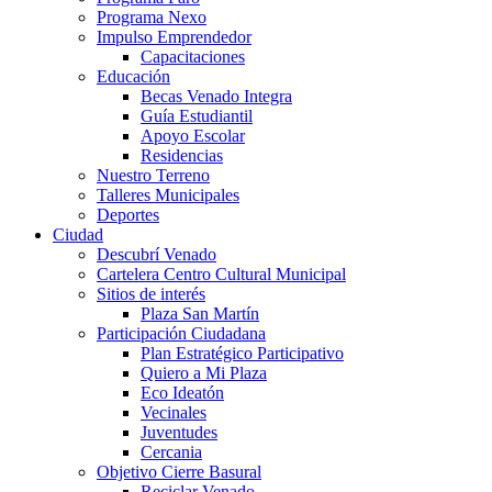
Programa Nexo
Impulso Emprendedor
Capacitaciones
Educación
Becas Venado Integra
Guía Estudiantil
Apoyo Escolar
Residencias
Nuestro Terreno
Talleres Municipales
Deportes
Ciudad
Descubrí Venado
Cartelera Centro Cultural Municipal
Sitios de interés
Plaza San Martín
Participación Ciudadana
Plan Estratégico Participativo
Quiero a Mi Plaza
Eco Ideatón
Vecinales
Juventudes
Cercania
Objetivo Cierre Basural
Reciclar Venado