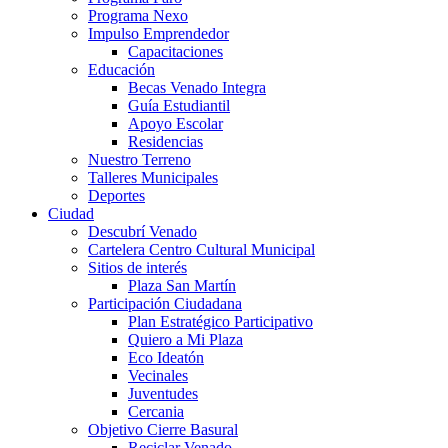
Programa Nexo
Impulso Emprendedor
Capacitaciones
Educación
Becas Venado Integra
Guía Estudiantil
Apoyo Escolar
Residencias
Nuestro Terreno
Talleres Municipales
Deportes
Ciudad
Descubrí Venado
Cartelera Centro Cultural Municipal
Sitios de interés
Plaza San Martín
Participación Ciudadana
Plan Estratégico Participativo
Quiero a Mi Plaza
Eco Ideatón
Vecinales
Juventudes
Cercania
Objetivo Cierre Basural
Reciclar Venado