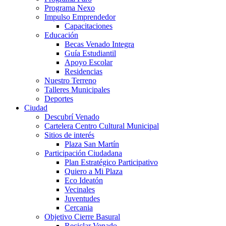
Programa Nexo
Impulso Emprendedor
Capacitaciones
Educación
Becas Venado Integra
Guía Estudiantil
Apoyo Escolar
Residencias
Nuestro Terreno
Talleres Municipales
Deportes
Ciudad
Descubrí Venado
Cartelera Centro Cultural Municipal
Sitios de interés
Plaza San Martín
Participación Ciudadana
Plan Estratégico Participativo
Quiero a Mi Plaza
Eco Ideatón
Vecinales
Juventudes
Cercania
Objetivo Cierre Basural
Reciclar Venado