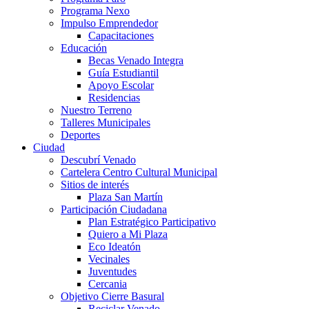
Programa Nexo
Impulso Emprendedor
Capacitaciones
Educación
Becas Venado Integra
Guía Estudiantil
Apoyo Escolar
Residencias
Nuestro Terreno
Talleres Municipales
Deportes
Ciudad
Descubrí Venado
Cartelera Centro Cultural Municipal
Sitios de interés
Plaza San Martín
Participación Ciudadana
Plan Estratégico Participativo
Quiero a Mi Plaza
Eco Ideatón
Vecinales
Juventudes
Cercania
Objetivo Cierre Basural
Reciclar Venado