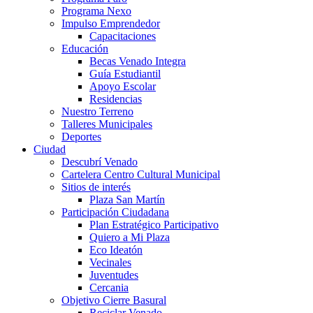
Programa Nexo
Impulso Emprendedor
Capacitaciones
Educación
Becas Venado Integra
Guía Estudiantil
Apoyo Escolar
Residencias
Nuestro Terreno
Talleres Municipales
Deportes
Ciudad
Descubrí Venado
Cartelera Centro Cultural Municipal
Sitios de interés
Plaza San Martín
Participación Ciudadana
Plan Estratégico Participativo
Quiero a Mi Plaza
Eco Ideatón
Vecinales
Juventudes
Cercania
Objetivo Cierre Basural
Reciclar Venado