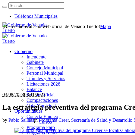
Teléfonos Municipales
¡Bienvenidos al sitio web oficial de Venado Tuerto!
Mapa
Gobierno
Intendente
Gabinete
Concejo Municipal
Personal Municipal
Trámites y Servicios
Licitaciones 2026
Balance
03/08/2023
03/11/2023
Boletín Oficial
Compactaciones
Caja Municipal
La estrategia preventiva del programa Cree
Oportunidades
Conecta Empleo
by
Pablo Salinas
in
Programa Creer
,
Secretaría de Salud y Desarrollo 
Cursos
Programa Faro
Programa Nexo