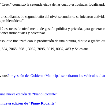
eer” comenzó la segunda etapa de las cuatro estipuladas focalizando a
 a estudiantes de segundo año del nivel secundario, se iniciaron activida
s problemáticos”.
n 12 escuelas de nivel medio de gestión pública y privada, para generar
iones individuales y colectivas.
eso, que finalizará con la producción de una pintura, dibujo o grafitt
47, 584, 2065, 3081, 3082, 3095, 8019, 8032, 483 y Salesiana.
vious
Por gestión del Gobierno Municipal se retiraron los vehículos aba
na nueva edición de “Piano Rodante”