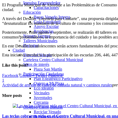
Impulso Emprendedor
El Programa Municipal de Abordaje a las Problemáticas de Consumo “Cr
Capacitaciones
ciudad.
Educación
Becas Venado Integra
A través del Desafío “Creertela para Cuidarte”, una propuesta dirigida
Guía Estudiantil
“desnaturalizar los mandatos de la cultura de consumo y los consumo
Apoyo Escolar
Residencias
Posteriormente, entre agosto y septiembre, se realizarán 40 talleres e
Nuestro Terreno
consumos problemáticos, la importancia del cuidado y las posibles acc
Talleres Municipales
Deportes
En este Desafío los adolescentes serán actores fundamentales del proc
Ciudad
Esta iniciativa involucra la participación de las escuelas 206, 446, 4
Descubrí Venado
Cartelera Centro Cultural Municipal
Sitios de interés
Like this post?
Plaza San Martín
Participación Ciudadana
Facebook
Google+
Twitter
Pinterest
Plan Estratégico Participativo
1
Quiero a Mi Plaza
Actividad de arreglo de calles de calzada natural y caminos rurales
pre
Eco Ideatón
Vecinales
More posts
Juventudes
Cercania
Objetivo Cierre Basural
Reciclar Venado
Las teclas cobraron vida en el Centro Cultural Municipal, en u
Bolsones verdes