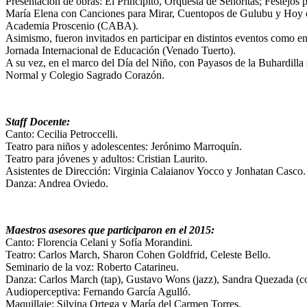
Presentación de obras: El Principito, Orquesta de Señoritas; Festejo
María Elena con Canciones para Mirar, Cuentopos de Gulubu y Hoy co
Academia Proscenio (CABA).
Asimismo, fueron invitados en participar en distintos eventos como 
Jornada Internacional de Educación (Venado Tuerto).
A su vez, en el marco del Día del Niño, con Payasos de la Buhardilla 
Normal y Colegio Sagrado Corazón.
Staff Docente:
Canto: Cecilia Petroccelli.
Teatro para niños y adolescentes: Jerónimo Marroquín.
Teatro para jóvenes y adultos: Cristian Laurito.
Asistentes de Dirección: Virginia Calaianov Yocco y Jonhatan Casco.
Danza: Andrea Oviedo.
Maestros asesores que participaron en el 2015:
Canto: Florencia Celani y Sofía Morandini.
Teatro: Carlos March, Sharon Cohen Goldfrid, Celeste Bello.
Seminario de la voz: Roberto Catarineu.
Danza: Carlos March (tap), Gustavo Wons (jazz), Sandra Quezada (c
Audioperceptiva: Fernando García Agulló.
Maquillaje: Silvina Ortega y María del Carmen Torres.