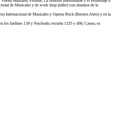
La Vuelta Manzana; Freddie; La Historia Interminable y el Homenaje a
onal de Musicales y de work shop (taller) con alumnos de la
reso Internacional de Musicales y Operas Rock (Buenos Aires) y en la
; en los Jardines 139 y Nucleado; escuela 1325 y 496; Canea; ex