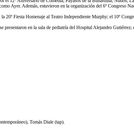
s por el 12º Aniversario de Comedia; Payasos de la Buhardilla; Nudos; 
mo Ayer. Además, estuvieron en la organización del 6º Congreso Naci
en la 20º Fiesta Homenaje al Teatro Independiente Murphy; el 10º Cong
se presentaron en la sala de pediatría del Hospital Alejandro Gutiérrez
ontemporáneo), Tomás Diale (tap).