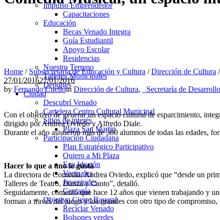
Impulso Emprendedor
Capacitaciones
Educación
Becas Venado Integra
Guía Estudiantil
Apoyo Escolar
Residencias
Nuestro Terreno
Home
/
Subsecretaría de Educación y Cultura
/
Dirección de Cultura
Talleres Municipales
27/01/2016
27/01/2016
Deportes
by
Fernando Cuello
in
Dirección de Cultura
,
_Secretaría de Desarrollo
Ciudad
Descubrí Venado
Cartelera Centro Cultural Municipal
Con el objetivo de generar un espacio cultural de esparcimiento, inte
Sitios de interés
dirigido por Andrea Oviedo y Alfredo Diale.
Plaza San Martín
Durante el año asistieron más de 380 alumnos de todas las edades, for
Participación Ciudadana
Plan Estratégico Participativo
Quiero a Mi Plaza
Eco Ideatón
Hacer lo que a uno le gusta
Vecinales
La directora de Comedia, Andrea Oviedo, explicó que “desde un prime
Juventudes
Talleres de Teatro, Danza y Canto”, detalló.
Cercania
Seguidamente, comentó que hace 12 años que vienen trabajando y uno 
Objetivo Cierre Basural
forman a través del juego y los grandes con otro tipo de compromiso,
Reciclar Venado
Bolsones verdes