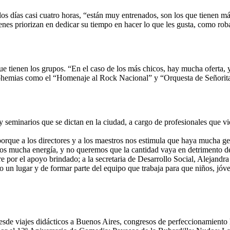
 los días casi cuatro horas, “están muy entrenados, son los que tienen 
venes priorizan en dedicar su tiempo en hacer lo que les gusta, como rob
e tienen los grupos. “En el caso de los más chicos, hay mucha oferta, 
bohemias como el “Homenaje al Rock Nacional” y “Orquesta de Señoritas
 seminarios que se dictan en la ciudad, a cargo de profesionales que vie
rque a los directores y a los maestros nos estimula que haya mucha gen
s mucha energía, y no queremos que la cantidad vaya en detrimento de 
e por el apoyo brindado; a la secretaria de Desarrollo Social, Alejandra
un lugar y de formar parte del equipo que trabaja para que niños, jóve
sde viajes didácticos a Buenos Aires, congresos de perfeccionamiento ha