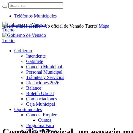
Teléfonos Municipales
¡Bienvenidos al sitio web oficial de Venado Tuerto!
Mapa
Gobierno
Intendente
Gabinete
Concejo Municipal
Personal Municipal
Trámites y Servicios
Licitaciones 2026
Balance
Boletín Oficial
Compactaciones
Caja Municipal
Oportunidades
Conecta Empleo
Cursos
Programa Faro
Comedia Musical, un espacio mun
Programa Nexo