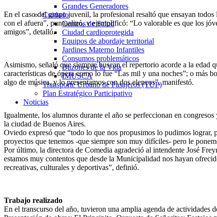
Grandes Generadores
En el caso del grupo juvenil, la profesional resaltó que ensayan todos
Cuidado
con el afuera”, puntualizó, y ejemplificó: “Lo valorable es que los jó
Centros de Salud
amigos”, detalló.
Ciudad cardioprotegida
Equipos de abordaje territorial
Jardines Materno Infantiles
Consumos problemáticos
Asimismo, señaló que siempre buscan el repertorio acorde a la edad qu
Buzones de la Vida
características de ópera como lo fue “Las mil y una noches”; o más 
IMUSCA
algo de música, y lo presentamos con dos elencos”, manifestó.
Transporte Urbano de Pasajeros (TUP)
Plan Estratégico Participativo
Noticias
Igualmente, los alumnos durante el año se perfeccionan en congresos y
la ciudad de Buenos Aires.
Oviedo expresó que “todo lo que nos propusimos lo pudimos lograr, po
proyectos que tenemos -que siempre son muy difíciles- pero le ponemo
Por último, la directora de Comedia agradeció al intendente José Freyr
estamos muy contentos que desde la Municipalidad nos hayan ofrecido 
recreativas, culturales y deportivas”, definió.
Trabajo realizado
En el transcurso del año, tuvieron una amplia agenda de actividades de