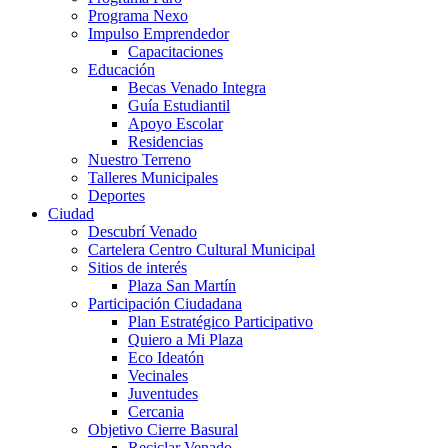
Programa Nexo
Impulso Emprendedor
Capacitaciones
Educación
Becas Venado Integra
Guía Estudiantil
Apoyo Escolar
Residencias
Nuestro Terreno
Talleres Municipales
Deportes
Ciudad
Descubrí Venado
Cartelera Centro Cultural Municipal
Sitios de interés
Plaza San Martín
Participación Ciudadana
Plan Estratégico Participativo
Quiero a Mi Plaza
Eco Ideatón
Vecinales
Juventudes
Cercania
Objetivo Cierre Basural
Reciclar Venado