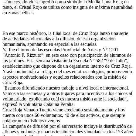
islámicos, donde se aprobó como símbolo la Media Luna Roja; en
tanto, el Cristal Rojo se utiliza como insignia de máxima neutralidad
en zonas bélicas.
En ese marco histórico, la filial local de Cruz Roja lanzó una serie
de actividades vinculadas a la difusión de esta organización
humanitaria, apuntando en especial a las escuelas.
Ya fue el turno de las escuelas Provincial de Artes y Nº 1201
“Antonio F. Rizzuto”, en este caso con participación de alumnos de
los jardines. Esta semana visitarán la Escuela Nº 582 “9 de Julio”,
establecimiento que dispone de un organismo interno de Cruz Roja.
Y así continuarán a lo largo del mes en otros colegios, promoviendo
aspectos motivacionales y aquellos relacionados con la misión de
Cruz Roja.
“Estamos difundiendo nuestro trabajo a nivel local e internacional.
Vamos a las escuelas y a otros lugares para incentivar a los chicos al
voluntariado, explicando cuál es nuestra misión ante la sociedad”,
expresó la voluntaria Catalina Peralta.
Cruz Roja Venado Tuerto viene creciendo sostenidamente y hoy
cuenta con unos 60 voluntarios, 40 de ellos activos, que siempre
colaboran en distintos eventos.
La campaña de difusión por el aniversario incluye la distribución de
afiches y volantes y charlas institucionales vinculadas a los 153 años