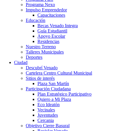
Programa Nexo
Impulso Emprendedor
Capacitaciones
Educación
Becas Venado Integra
Guía Estudiantil
Apoyo Escolar
Residencias
Nuestro Terreno
Talleres Municipales
Deportes
Ciudad
Descubrí Venado
Cartelera Centro Cultural Municipal
Sitios de interés
Plaza San Martín
Participación Ciudadana
Plan Estratégico Participativo
Quiero a Mi Plaza
Eco Ideatón
Vecinales
Juventudes
Cercania
Objetivo Cierre Basural
Reciclar Venado