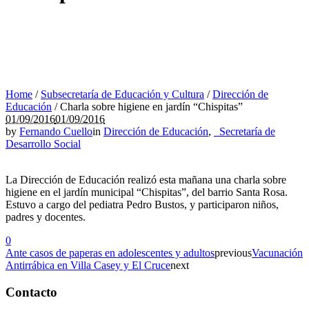
Home
/
Subsecretaría de Educación y Cultura
/
Dirección de
Educación
/
Charla sobre higiene en jardín “Chispitas”
01/09/2016
01/09/2016
by
Fernando Cuello
in
Dirección de Educación
,
_Secretaría de
Desarrollo Social
La Dirección de Educación realizó esta mañana una charla sobre
higiene en el jardín municipal “Chispitas”, del barrio Santa Rosa.
Estuvo a cargo del pediatra Pedro Bustos, y participaron niños,
padres y docentes.
0
Ante casos de paperas en adolescentes y adultos
previous
Vacunación
Antirrábica en Villa Casey y El Cruce
next
Contacto