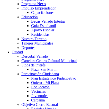
Programa Nexo
Impulso Emprendedor
Capacitaciones
Educación
Becas Venado Integra
Guía Estudiantil
Apoyo Escolar
Residencias
Nuestro Terreno
Talleres Municipales
Deportes
Ciudad
Descubrí Venado
Cartelera Centro Cultural Municipal
Sitios de interés
Plaza San Martín
Participación Ciudadana
Plan Estratégico Participativo
Quiero a Mi Plaza
Eco Ideatón
Vecinales
Juventudes
Cercania
Objetivo Cierre Basural
Reciclar Venado