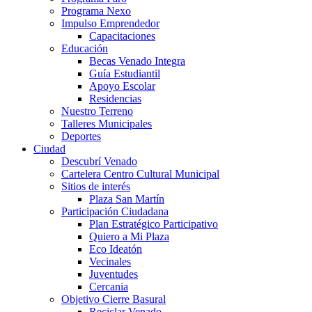
Programa Nexo
Impulso Emprendedor
Capacitaciones
Educación
Becas Venado Integra
Guía Estudiantil
Apoyo Escolar
Residencias
Nuestro Terreno
Talleres Municipales
Deportes
Ciudad
Descubrí Venado
Cartelera Centro Cultural Municipal
Sitios de interés
Plaza San Martín
Participación Ciudadana
Plan Estratégico Participativo
Quiero a Mi Plaza
Eco Ideatón
Vecinales
Juventudes
Cercania
Objetivo Cierre Basural
Reciclar Venado