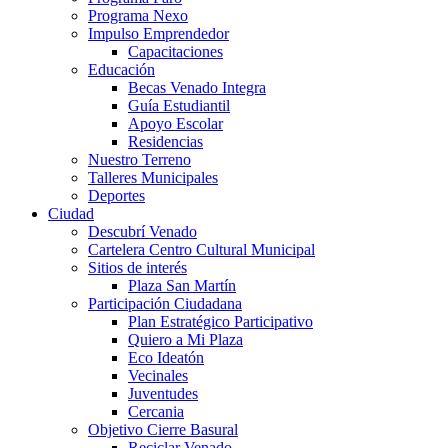
Programa Nexo
Impulso Emprendedor
Capacitaciones
Educación
Becas Venado Integra
Guía Estudiantil
Apoyo Escolar
Residencias
Nuestro Terreno
Talleres Municipales
Deportes
Ciudad
Descubrí Venado
Cartelera Centro Cultural Municipal
Sitios de interés
Plaza San Martín
Participación Ciudadana
Plan Estratégico Participativo
Quiero a Mi Plaza
Eco Ideatón
Vecinales
Juventudes
Cercania
Objetivo Cierre Basural
Reciclar Venado