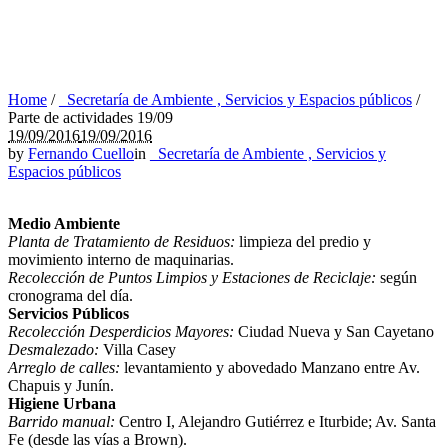
Home
/
_Secretaría de Ambiente , Servicios y Espacios públicos
/
Parte de actividades 19/09
19/09/2016
19/09/2016
by
Fernando Cuello
in
_Secretaría de Ambiente , Servicios y
Espacios públicos
Medio Ambiente
Planta de Tratamiento de Residuos:
limpieza del predio y
movimiento interno de maquinarias.
Recolección de Puntos Limpios y Estaciones de Reciclaje:
según
cronograma del día.
Servicios Públicos
Recolección Desperdicios Mayores:
Ciudad Nueva y San Cayetano
Desmalezado:
Villa Casey
Arreglo de calles:
levantamiento y abovedado Manzano entre Av.
Chapuis y Junín.
Higiene Urbana
Barrido manual:
Centro I, Alejandro Gutiérrez e Iturbide; Av. Santa
Fe (desde las vías a Brown).