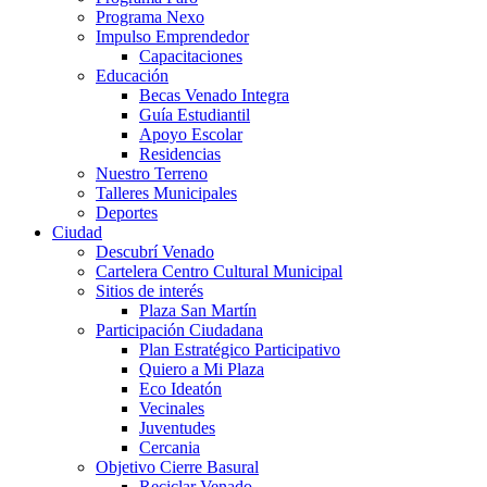
Programa Nexo
Impulso Emprendedor
Capacitaciones
Educación
Becas Venado Integra
Guía Estudiantil
Apoyo Escolar
Residencias
Nuestro Terreno
Talleres Municipales
Deportes
Ciudad
Descubrí Venado
Cartelera Centro Cultural Municipal
Sitios de interés
Plaza San Martín
Participación Ciudadana
Plan Estratégico Participativo
Quiero a Mi Plaza
Eco Ideatón
Vecinales
Juventudes
Cercania
Objetivo Cierre Basural
Reciclar Venado