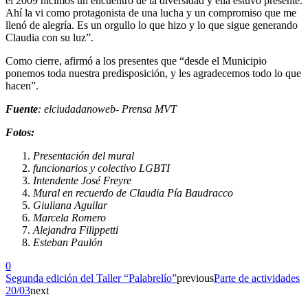
el 2009 hicimos un encuentro de la diversidad y ella estuvo presente.
Ahí la vi como protagonista de una lucha y un compromiso que me
llenó de alegría. Es un orgullo lo que hizo y lo que sigue generando
Claudia con su luz”.
Como cierre, afirmó a los presentes que “desde el Municipio
ponemos toda nuestra predisposición, y les agradecemos todo lo que
hacen”.
Fuente
: elciudadanoweb- Prensa MVT
Fotos:
Presentación del mural
funcionarios y colectivo LGBTI
Intendente José Freyre
Mural en recuerdo de Claudia Pía Baudracco
Giuliana Aguilar
Marcela Romero
Alejandra Filippetti
Esteban Paulón
0
Segunda edición del Taller “Palabrelío”
previous
Parte de actividades
20/03
next