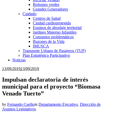
Bolsones verdes
Grandes Generadores
Cuidado
Centros de Salud
Ciudad cardioprotegida
Equipos de abordaje territorial
Jardines Materno Infantiles
Consumos problemáticos
Buzones de la Vida
IMUSCA
Transporte Urbano de Pasajeros (TUP)
Plan Estratégico Participativo
Noticias
13/09/2019
13/09/2019
Impulsan declaratoria de interés
municipal para el proyecto “Biomasa
Venado Tuerto”
by
Fernando Cuello
in
Departamento Ejecutivo
,
Dirección de
Asuntos Legislativos