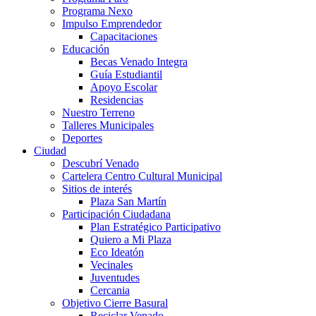
Programa Nexo
Impulso Emprendedor
Capacitaciones
Educación
Becas Venado Integra
Guía Estudiantil
Apoyo Escolar
Residencias
Nuestro Terreno
Talleres Municipales
Deportes
Ciudad
Descubrí Venado
Cartelera Centro Cultural Municipal
Sitios de interés
Plaza San Martín
Participación Ciudadana
Plan Estratégico Participativo
Quiero a Mi Plaza
Eco Ideatón
Vecinales
Juventudes
Cercania
Objetivo Cierre Basural
Reciclar Venado