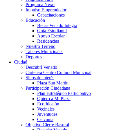
Programa Nexo
Impulso Emprendedor
Capacitaciones
Educación
Becas Venado Integra
Guía Estudiantil
Apoyo Escolar
Residencias
Nuestro Terreno
Talleres Municipales
Deportes
Ciudad
Descubrí Venado
Cartelera Centro Cultural Municipal
Sitios de interés
Plaza San Martín
Participación Ciudadana
Plan Estratégico Participativo
Quiero a Mi Plaza
Eco Ideatón
Vecinales
Juventudes
Cercania
Objetivo Cierre Basural
Reciclar Venado