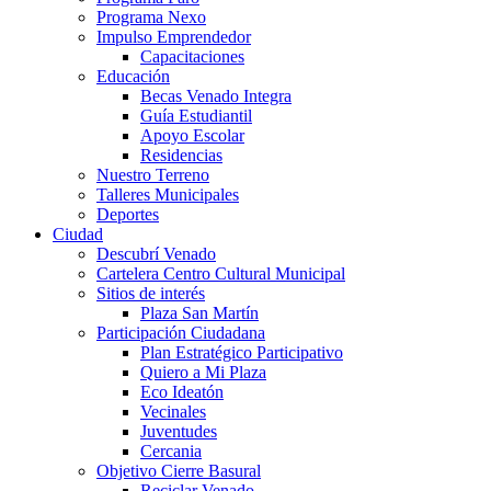
Programa Nexo
Impulso Emprendedor
Capacitaciones
Educación
Becas Venado Integra
Guía Estudiantil
Apoyo Escolar
Residencias
Nuestro Terreno
Talleres Municipales
Deportes
Ciudad
Descubrí Venado
Cartelera Centro Cultural Municipal
Sitios de interés
Plaza San Martín
Participación Ciudadana
Plan Estratégico Participativo
Quiero a Mi Plaza
Eco Ideatón
Vecinales
Juventudes
Cercania
Objetivo Cierre Basural
Reciclar Venado