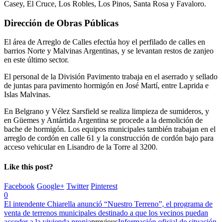
Casey, El Cruce, Los Robles, Los Pinos, Santa Rosa y Favaloro.
Dirección de Obras Públicas
El área de Arreglo de Calles efectúa hoy el perfilado de calles en
barrios Norte y Malvinas Argentinas, y se levantan restos de zanjeo
en este último sector.
El personal de la División Pavimento trabaja en el aserrado y sellado
de juntas para pavimento hormigón en José Martí, entre Laprida e
Islas Malvinas.
En Belgrano y Vélez Sarsfield se realiza limpieza de sumideros, y
en Güemes y Antártida Argentina se procede a la demolición de
bache de hormigón. Los equipos municipales también trabajan en el
arreglo de cordón en calle 61 y la construcción de cordón bajo para
acceso vehicular en Lisandro de la Torre al 3200.
Like this post?
Facebook
Google+
Twitter
Pinterest
0
El intendente Chiarella anunció “Nuestro Terreno”, el programa de
venta de terrenos municipales destinado a que los vecinos puedan
acceder a la vivienda propia
previous
Información oficial de situación