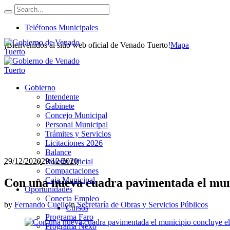
Teléfonos Municipales
¡Bienvenidos al sitio web oficial de Venado Tuerto!
Mapa
Gobierno
Intendente
Gabinete
Concejo Municipal
Personal Municipal
Trámites y Servicios
Licitaciones 2026
Balance
29/12/2020
29/12/2020
Boletín Oficial
Compactaciones
Caja Municipal
Con una nueva cuadra pavimentada el muni
Oportunidades
Conecta Empleo
by
Fernando Cuello
in
Secretaría de Obras y Servicios Públicos
Cursos
Programa Faro
Programa Nexo