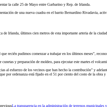
ntar la calle 25 de Mayo entre Garbarino y Rep. de Irlanda.
tación de una nueva cuadra en el barrio Bernardino Rivadavia, activid
de Irlanda, últimos cien metros de esta importante arteria de la ciudad
 que recién pudimos comenzar a trabajar en los últimos meses”, reconoc
de cunetas y preparación de moldeo, para ejecutar este martes el volca
racias al esfuerzo de los vecinos que han hecho la contribución” y adel
ue por ordenanza está fijado en el 51 por ciento del costo de la obra y 5
previous
La transparencia en la administración de terrenos municipales y 