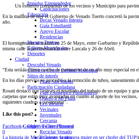
Impulso Emprendedor
Un esfuerzo compartido de los vecinos y Municipio para pavime
Capacitaciones
Educación
En la mañana de hoy el Gobierno de Venado Tuerto concretó la pavimen
Becas Venado Integra
año.
Guía Estudiantil
Apoyo Escolar
Residencias
Nuestro Terreno
El hormigonado se realizó en 25 de Mayo, entre Garbarino y República 
Talleres Municipales
misma calle la pavimentación entre Lascala y 26 de Abril.
Deportes
Ciudad
Descubrí Venado
“Esta será la última cuadra de pavimento de un año muy especial en el
Cartelera Centro Cultural Municipal
Sitios de interés
En los días previos se procedió a la remoción de tubos, saneamiento 
Plaza San Martín
Participación Ciudadana
Rosati destacó que “este es el resultado del trabajo de un equipo y g
Plan Estratégico Participativo
carpetas que están muy avanzadas en cuanto al aporte de los vecinos, q
Quiero a Mi Plaza
siguientes cuadras a pavimentar”.
Eco Ideatón
Vecinales
Like this post?
Juventudes
Cercania
Objetivo Cierre Basural
Facebook
Google+
Twitter
Pinterest
Reciclar Venado
0
Bolsones verdes
La historia de María Celeste: la primera mujer en ser chofer del TUP!