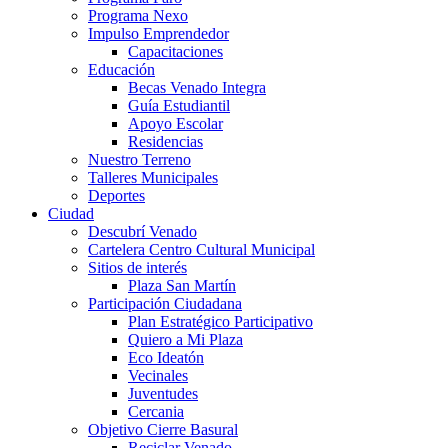
Programa Nexo
Impulso Emprendedor
Capacitaciones
Educación
Becas Venado Integra
Guía Estudiantil
Apoyo Escolar
Residencias
Nuestro Terreno
Talleres Municipales
Deportes
Ciudad
Descubrí Venado
Cartelera Centro Cultural Municipal
Sitios de interés
Plaza San Martín
Participación Ciudadana
Plan Estratégico Participativo
Quiero a Mi Plaza
Eco Ideatón
Vecinales
Juventudes
Cercania
Objetivo Cierre Basural
Reciclar Venado