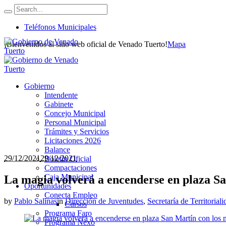
Teléfonos Municipales
¡Bienvenidos al sitio web oficial de Venado Tuerto!
Mapa
Gobierno
Intendente
Gabinete
Concejo Municipal
Personal Municipal
Trámites y Servicios
Licitaciones 2026
Balance
29/12/2021
29/12/2021
Boletín Oficial
Compactaciones
Caja Municipal
La magia volverá a encenderse en plaza Sa
Oportunidades
Conecta Empleo
by
Pablo Salinas
in
Dirección de Juventudes
,
Secretaría de Territorial
Cursos
Programa Faro
Programa Nexo