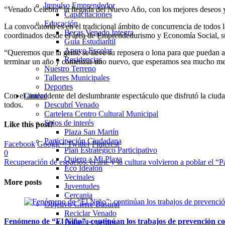
Impulso Emprendedor
“Venado Celebra” la llegada del Nuevo Año, con los mejores deseos y 
Capacitaciones
Educación
La convocatoria es en el tradicional ámbito de concurrencia de todos 
Becas Venado Integra
coordinados desde el área de Emprendedurismo y Economía Social, sumá
Guía Estudiantil
Apoyo Escolar
“Queremos que la gente se lleve su reposera o lona para que puedan a
Residencias
terminar un año y comenzar uno nuevo, que esperamos sea mucho mejor
Nuestro Terreno
Talleres Municipales
Deportes
Con el antecedente del deslumbrante espectáculo que disfrutó la ciuda
Ciudad
todos.
Descubrí Venado
Cartelera Centro Cultural Municipal
Sitios de interés
Like this post?
Plaza San Martín
Participación Ciudadana
Facebook
Google+
Twitter
Pinterest
Plan Estratégico Participativo
0
Quiero a Mi Plaza
Recuperación de espacios: el arte y la cultura volvieron a poblar el “
Eco Ideatón
Vecinales
More posts
Juventudes
Cercania
Objetivo Cierre Basural
Reciclar Venado
Fenómeno de “El Niño”: continúan los trabajos de prevención co
Bolsones verdes