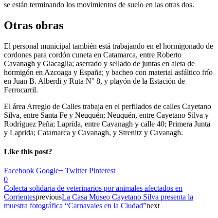
se están terminando los movimientos de suelo en las otras dos.
Otras obras
El personal municipal también está trabajando en el hormigonado de
cordones para cordón cuneta en Catamarca, entre Roberto
Cavanagh y Giacaglia; aserrado y sellado de juntas en aleta de
hormigón en Azcoaga y España; y bacheo con material asfáltico frío
en Juan B. Alberdi y Ruta N° 8, y playón de la Estación de
Ferrocarril.
El área Arreglo de Calles trabaja en el perfilados de calles Cayetano
Silva, entre Santa Fe y Neuquén; Neuquén, entre Cayetano Silva y
Rodríguez Peña; Laprida, entre Cavanagh y calle 40; Primera Junta
y Laprida; Catamarca y Cavanagh, y Strenitz y Cavanagh.
Like this post?
Facebook
Google+
Twitter
Pinterest
0
Colecta solidaria de veterinarios por animales afectados en
Corrientes
previous
La Casa Museo Cayetano Silva presenta la
muestra fotográfica “Carnavales en la Ciudad”
next