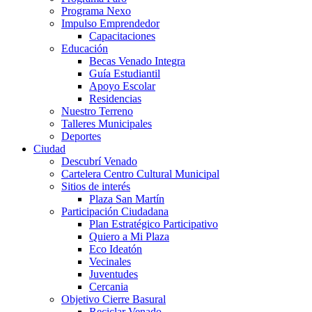
Programa Nexo
Impulso Emprendedor
Capacitaciones
Educación
Becas Venado Integra
Guía Estudiantil
Apoyo Escolar
Residencias
Nuestro Terreno
Talleres Municipales
Deportes
Ciudad
Descubrí Venado
Cartelera Centro Cultural Municipal
Sitios de interés
Plaza San Martín
Participación Ciudadana
Plan Estratégico Participativo
Quiero a Mi Plaza
Eco Ideatón
Vecinales
Juventudes
Cercania
Objetivo Cierre Basural
Reciclar Venado