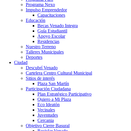
Programa Nexo
Impulso Emprendedor
Capacitaciones
Educación
Becas Venado Integra
Guía Estudiantil
Apoyo Escolar
Residencias
Nuestro Terreno
Talleres Municipales
Deportes
Ciudad
Descubrí Venado
Cartelera Centro Cultural Municipal
Sitios de interés
Plaza San Martín
Participación Ciudadana
Plan Estratégico Participativo
Quiero a Mi Plaza
Eco Ideatón
Vecinales
Juventudes
Cercania
Objetivo Cierre Basural
Reciclar Venado