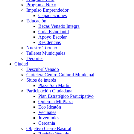
Programa Nexo
Impulso Emprendedor
Capacitaciones
Educación
Becas Venado Integra
Guía Estudiantil
Apoyo Escolar
Residencias
Nuestro Terreno
Talleres Municipales
Deportes
Ciudad
Descubrí Venado
Cartelera Centro Cultural Municipal
Sitios de interés
Plaza San Martín
Participación Ciudadana
Plan Estratégico Participativo
Quiero a Mi Plaza
Eco Ideatón
Vecinales
Juventudes
Cercania
Objetivo Cierre Basural
Reciclar Venado