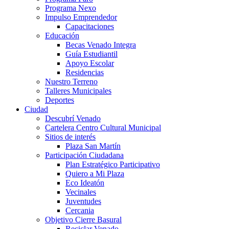
Programa Nexo
Impulso Emprendedor
Capacitaciones
Educación
Becas Venado Integra
Guía Estudiantil
Apoyo Escolar
Residencias
Nuestro Terreno
Talleres Municipales
Deportes
Ciudad
Descubrí Venado
Cartelera Centro Cultural Municipal
Sitios de interés
Plaza San Martín
Participación Ciudadana
Plan Estratégico Participativo
Quiero a Mi Plaza
Eco Ideatón
Vecinales
Juventudes
Cercania
Objetivo Cierre Basural
Reciclar Venado