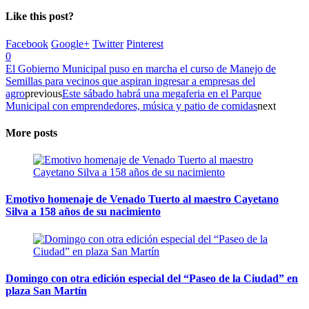
Like this post?
Facebook
Google+
Twitter
Pinterest
0
El Gobierno Municipal puso en marcha el curso de Manejo de
Semillas para vecinos que aspiran ingresar a empresas del
agro
previous
Este sábado habrá una megaferia en el Parque
Municipal con emprendedores, música y patio de comidas
next
More posts
Emotivo homenaje de Venado Tuerto al maestro Cayetano
Silva a 158 años de su nacimiento
Domingo con otra edición especial del “Paseo de la Ciudad” en
plaza San Martín