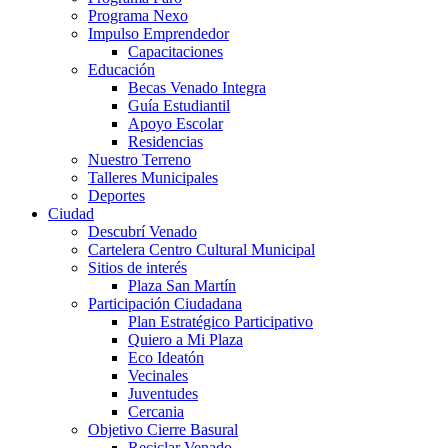
Programa Nexo
Impulso Emprendedor
Capacitaciones
Educación
Becas Venado Integra
Guía Estudiantil
Apoyo Escolar
Residencias
Nuestro Terreno
Talleres Municipales
Deportes
Ciudad
Descubrí Venado
Cartelera Centro Cultural Municipal
Sitios de interés
Plaza San Martín
Participación Ciudadana
Plan Estratégico Participativo
Quiero a Mi Plaza
Eco Ideatón
Vecinales
Juventudes
Cercania
Objetivo Cierre Basural
Reciclar Venado