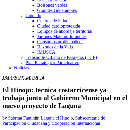
Bolsones verdes
Grandes Generadores
Cuidado
Centros de Salud
Ciudad cardioprotegida
Equipos de abordaje territorial
Jardines Materno Infantiles
Consumos problemáticos
Buzones de la Vida
IMUSCA
Transporte Urbano de Pasajeros (TUP)
Plan Estratégico Participativo
Noticias
18/01/2023
24/07/2024
El Hinojo: técnica costarricense ya
trabaja junto al Gobierno Municipal en el
nuevo proyecto de Laguna
by
Sabrina Fantini
in
Laguna el Hinojo
,
Subsecretaría de
Participación Ciudadana y Cooperación Internacional