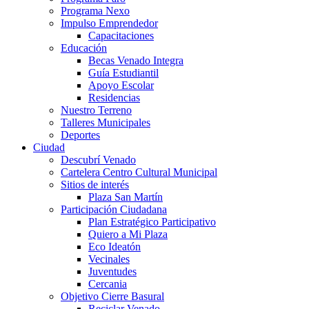
Programa Nexo
Impulso Emprendedor
Capacitaciones
Educación
Becas Venado Integra
Guía Estudiantil
Apoyo Escolar
Residencias
Nuestro Terreno
Talleres Municipales
Deportes
Ciudad
Descubrí Venado
Cartelera Centro Cultural Municipal
Sitios de interés
Plaza San Martín
Participación Ciudadana
Plan Estratégico Participativo
Quiero a Mi Plaza
Eco Ideatón
Vecinales
Juventudes
Cercania
Objetivo Cierre Basural
Reciclar Venado