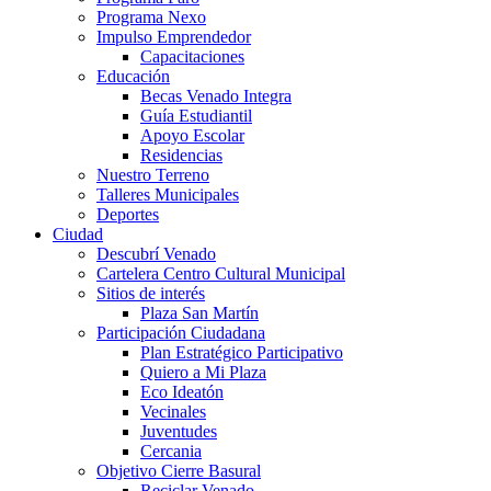
Programa Nexo
Impulso Emprendedor
Capacitaciones
Educación
Becas Venado Integra
Guía Estudiantil
Apoyo Escolar
Residencias
Nuestro Terreno
Talleres Municipales
Deportes
Ciudad
Descubrí Venado
Cartelera Centro Cultural Municipal
Sitios de interés
Plaza San Martín
Participación Ciudadana
Plan Estratégico Participativo
Quiero a Mi Plaza
Eco Ideatón
Vecinales
Juventudes
Cercania
Objetivo Cierre Basural
Reciclar Venado