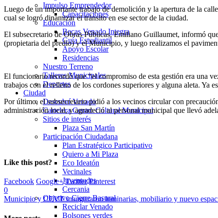
Impulso Emprendedor
Luego de un importante trabajo de demolición y la apertura de la calle
Capacitaciones
cual se logró dinamizar el tránsito en ese sector de la ciudad.
Educación
Becas Venado Integra
El subsecretario de Obras Públicas, Emiliano Guillaumet, informó que 
Guía Estudiantil
(propietaria del predio) y el Municipio, y luego realizamos el pavimen
Apoyo Escolar
Residencias
Nuestro Terreno
Talleres Municipales
El funcionario recordó que “el compromiso de esta gestión era una vez 
Deportes
trabajos con el relleno de los cordones superiores y alguna aleta. Ya e
Ciudad
Por último, el subsecretario pidió a los vecinos circular con precauci
Descubrí Venado
administración local, y agradeció al personal municipal que llevó adela
Cartelera Centro Cultural Municipal
Sitios de interés
Plaza San Martín
Participación Ciudadana
Plan Estratégico Participativo
Quiero a Mi Plaza
Like this post?
Eco Ideatón
Vecinales
Juventudes
Facebook
Google+
Twitter
Pinterest
Cercania
0
Objetivo Cierre Basural
Municipio y CEVT inauguraron luminarias, mobiliario y nuevo espaci
Reciclar Venado
Bolsones verdes