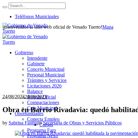
Teléfonos Municipales
¡Bienvenidos al sitio web oficial de Venado Tuerto!
Mapa
Gobierno
Intendente
Gabinete
Concejo Municipal
Personal Municipal
Trámites y Servicios
Licitaciones 2026
Balance
24/08/2023
24/08/2023
Boletín Oficial
Compactaciones
Caja Municipal
Obra en Barrio Rivadavia: quedó habilita
Oportunidades
Conecta Empleo
by
Sabrina Fantini
in
Secretaría de Obras y Servicios Públicos
Cursos
Programa Faro
Programa Nexo