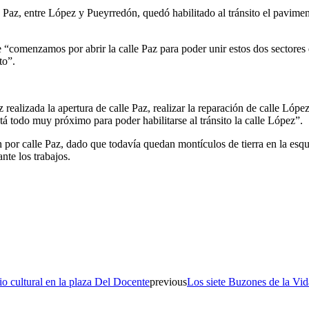
 Paz, entre López y Pueyrredón, quedó habilitado al tránsito el pavimen
“comenzamos por abrir la calle Paz para poder unir estos dos sectores 
to”.
realizada la apertura de calle Paz, realizar la reparación de calle Lóp
stá todo muy próximo para poder habilitarse al tránsito la calle López”.
ón por calle Paz, dado que todavía quedan montículos de tierra en la es
nte los trabajos.
o cultural en la plaza Del Docente
previous
Los siete Buzones de la Vid