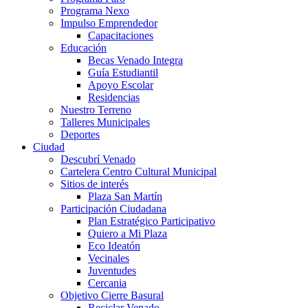
Programa Nexo
Impulso Emprendedor
Capacitaciones
Educación
Becas Venado Integra
Guía Estudiantil
Apoyo Escolar
Residencias
Nuestro Terreno
Talleres Municipales
Deportes
Ciudad
Descubrí Venado
Cartelera Centro Cultural Municipal
Sitios de interés
Plaza San Martín
Participación Ciudadana
Plan Estratégico Participativo
Quiero a Mi Plaza
Eco Ideatón
Vecinales
Juventudes
Cercania
Objetivo Cierre Basural
Reciclar Venado