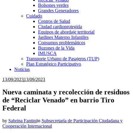
Bolsones verdes
Grandes Generadores
Cuidado
Centros de Salud
Ciudad cardioprotegida
Equipos de abordaje territorial
Jardines Materno Infantiles
Consumos problemáticos
Buzones de la Vida
IMUSCA
Transporte Urbano de Pasajeros (TUP)
Plan Estratégico Participativo
Noticias
13/09/2023
13/09/2023
Nueva caminata y recolección de residuos
de “Reciclar Venado” en barrio Tiro
Federal
by
Sabrina Fantini
in
Subsecretaría de Participación Ciudadana y
Cooperación Internacional