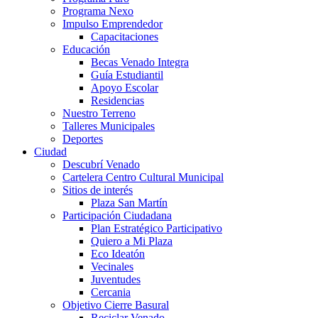
Programa Nexo
Impulso Emprendedor
Capacitaciones
Educación
Becas Venado Integra
Guía Estudiantil
Apoyo Escolar
Residencias
Nuestro Terreno
Talleres Municipales
Deportes
Ciudad
Descubrí Venado
Cartelera Centro Cultural Municipal
Sitios de interés
Plaza San Martín
Participación Ciudadana
Plan Estratégico Participativo
Quiero a Mi Plaza
Eco Ideatón
Vecinales
Juventudes
Cercania
Objetivo Cierre Basural
Reciclar Venado