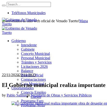
Teléfonos Municipales
¡Bienvenidos al sitio web oficial de Venado Tuerto!
Mapa
Gobierno
Intendente
Gabinete
Concejo Municipal
Personal Municipal
Trámites y Servicios
Licitaciones 2026
Balance
22/11/2023
22/11/2023
Boletín Oficial
Compactaciones
Caja Municipal
El Gobierno municipal realiza importante 
Oportunidades
Conecta Empleo
by
Pablo Salinas
in
Secretaría de Obras y Servicios Públicos
Cursos
Programa Faro
Programa Nexo