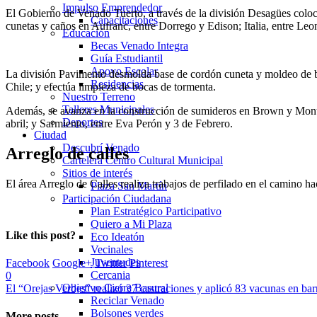
Impulso Emprendedor
El Gobierno de Venado Tuerto, a través de la división Desagües coloc
Capacitaciones
cunetas y caños en Aufranc, entre Dorrego y Edison; Italia, entre Le
Educación
Becas Venado Integra
Guía Estudiantil
Apoyo Escolar
La división Pavimento desmolda base de cordón cuneta y moldeo de b
Residencias
Chile; y efectúa limpieza de bocas de tormenta.
Nuestro Terreno
Talleres Municipales
Además, se avanza en la construcción de sumideros en Brown y Montea
Deportes
abril; y Sarmiento, entre Eva Perón y 3 de Febrero.
Ciudad
Descubrí Venado
Arreglo de calles
Cartelera Centro Cultural Municipal
Sitios de interés
El área Arreglo de Calles realiza trabajos de perfilado en el camino 
Plaza San Martín
Participación Ciudadana
Plan Estratégico Participativo
Quiero a Mi Plaza
Like this post?
Eco Ideatón
Vecinales
Juventudes
Facebook
Google+
Twitter
Pinterest
Cercania
0
Objetivo Cierre Basural
El “Orejas Verdes” realizó 37 castraciones y aplicó 83 vacunas en bar
Reciclar Venado
Bolsones verdes
More posts