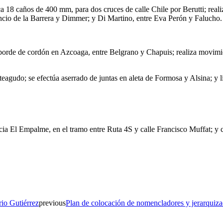
a 18 caños de 400 mm, para dos cruces de calle Chile por Berutti; real
oncio de la Barrera y Dimmer; y Di Martino, entre Eva Perón y Falucho.
orde de cordón en Azcoaga, entre Belgrano y Chapuis; realiza movimie
gudo; se efectúa aserrado de juntas en aleta de Formosa y Alsina; y 
hacia El Empalme, en el tramo entre Ruta 4S y calle Francisco Muffat; y
rio Gutiérrez
previous
Plan de colocación de nomencladores y jerarquiza