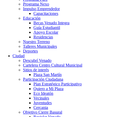
Programa Nexo
Impulso Emprendedor
Capacitaciones
Educación
Becas Venado Integra
Guía Estudiantil
Apoyo Escolar
Residencias
Nuestro Terreno
Talleres Municipales
Deportes
Ciudad
Descubrí Venado
Cartelera Centro Cultural Municipal
Sitios de interés
Plaza San Martín
Participación Ciudadana
Plan Estratégico Participativo
Quiero a Mi Plaza
Eco Ideatón
Vecinales
Juventudes
Cercania
Objetivo Cierre Basural
Reciclar Venado