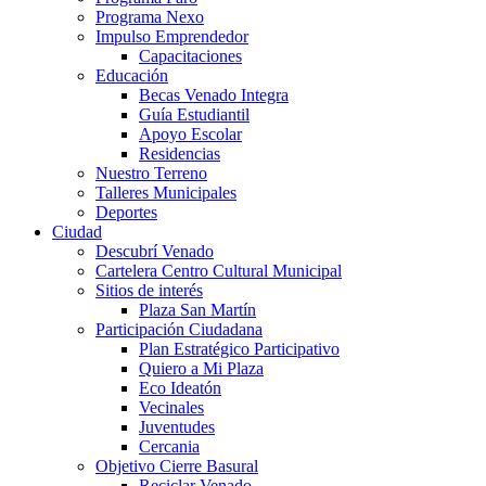
Programa Nexo
Impulso Emprendedor
Capacitaciones
Educación
Becas Venado Integra
Guía Estudiantil
Apoyo Escolar
Residencias
Nuestro Terreno
Talleres Municipales
Deportes
Ciudad
Descubrí Venado
Cartelera Centro Cultural Municipal
Sitios de interés
Plaza San Martín
Participación Ciudadana
Plan Estratégico Participativo
Quiero a Mi Plaza
Eco Ideatón
Vecinales
Juventudes
Cercania
Objetivo Cierre Basural
Reciclar Venado