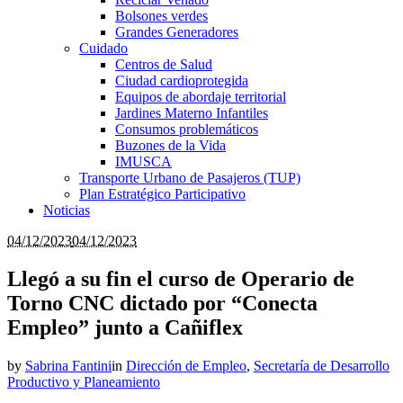
Bolsones verdes
Grandes Generadores
Cuidado
Centros de Salud
Ciudad cardioprotegida
Equipos de abordaje territorial
Jardines Materno Infantiles
Consumos problemáticos
Buzones de la Vida
IMUSCA
Transporte Urbano de Pasajeros (TUP)
Plan Estratégico Participativo
Noticias
04/12/2023
04/12/2023
Llegó a su fin el curso de Operario de
Torno CNC dictado por “Conecta
Empleo” junto a Cañiflex
by
Sabrina Fantini
in
Dirección de Empleo
,
Secretaría de Desarrollo
Productivo y Planeamiento