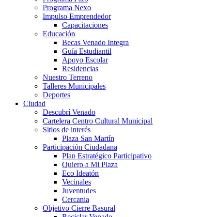
Programa Nexo
Impulso Emprendedor
Capacitaciones
Educación
Becas Venado Integra
Guía Estudiantil
Apoyo Escolar
Residencias
Nuestro Terreno
Talleres Municipales
Deportes
Ciudad
Descubrí Venado
Cartelera Centro Cultural Municipal
Sitios de interés
Plaza San Martín
Participación Ciudadana
Plan Estratégico Participativo
Quiero a Mi Plaza
Eco Ideatón
Vecinales
Juventudes
Cercania
Objetivo Cierre Basural
Reciclar Venado