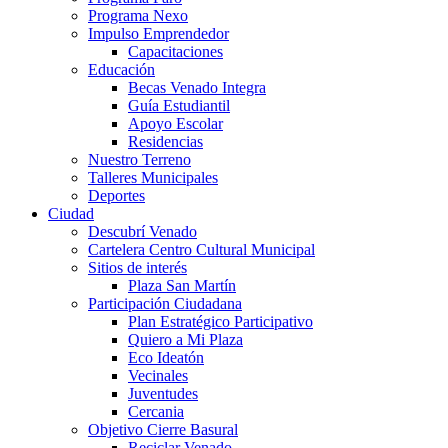
Programa Nexo
Impulso Emprendedor
Capacitaciones
Educación
Becas Venado Integra
Guía Estudiantil
Apoyo Escolar
Residencias
Nuestro Terreno
Talleres Municipales
Deportes
Ciudad
Descubrí Venado
Cartelera Centro Cultural Municipal
Sitios de interés
Plaza San Martín
Participación Ciudadana
Plan Estratégico Participativo
Quiero a Mi Plaza
Eco Ideatón
Vecinales
Juventudes
Cercania
Objetivo Cierre Basural
Reciclar Venado