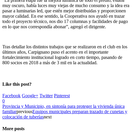
“La primera etapa fue la mejora lumínica de todo el predio, estaba
muy oscuro, había luces muy viejas de mucho consumo y la idea era
pasar a luminarias led, que estén mejor distribuidas y proporcionen
mayor calidad. En ese sentido, la Cooperativa nos ayudó en trazar
todo el proyecto técnico, nos dio 17 columnas y facilidades de pago
en lo que nos correspondía abonar”, agregó el dirigente.
Tras detallar los distintos trabajos que se realizaron en el club en los
últimos años, Carpignano puso el acento en el importante
fortalecimiento institucional logrado en corto tiempo, pasando de
800 socios en 2018 a más de 3 mil en la actualidad.
Like this post?
Facebook
Google+
Twitter
Pinterest
0
Provincia y Municipio, en sintonía para proteger la vivienda única
familiar
previous
Equipos municipales preparan trazado de cunetas y
colocación de tuberías
next
More posts