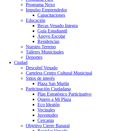
Programa Nexo
Impulso Emprendedor
Capacitaciones
Educación
Becas Venado Integra
Guía Estudiantil
Apoyo Escolar
Residencias
Nuestro Terreno
Talleres Municipales
Deportes
Ciudad
Descubrí Venado
Cartelera Centro Cultural Municipal
Sitios de interés
Plaza San Martín
Participación Ciudadana
Plan Estratégico Participativo
Quiero a Mi Plaza
Eco Ideatón
Vecinales
Juventudes
Cercania
Objetivo Cierre Basural
Reciclar Venado