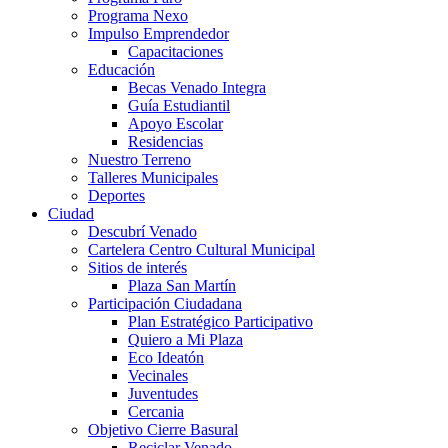
Programa Nexo
Impulso Emprendedor
Capacitaciones
Educación
Becas Venado Integra
Guía Estudiantil
Apoyo Escolar
Residencias
Nuestro Terreno
Talleres Municipales
Deportes
Ciudad
Descubrí Venado
Cartelera Centro Cultural Municipal
Sitios de interés
Plaza San Martín
Participación Ciudadana
Plan Estratégico Participativo
Quiero a Mi Plaza
Eco Ideatón
Vecinales
Juventudes
Cercania
Objetivo Cierre Basural
Reciclar Venado