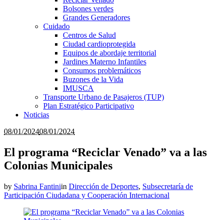
Bolsones verdes
Grandes Generadores
Cuidado
Centros de Salud
Ciudad cardioprotegida
Equipos de abordaje territorial
Jardines Materno Infantiles
Consumos problemáticos
Buzones de la Vida
IMUSCA
Transporte Urbano de Pasajeros (TUP)
Plan Estratégico Participativo
Noticias
08/01/2024
08/01/2024
El programa “Reciclar Venado” va a las
Colonias Municipales
by
Sabrina Fantini
in
Dirección de Deportes
,
Subsecretaría de
Participación Ciudadana y Cooperación Internacional