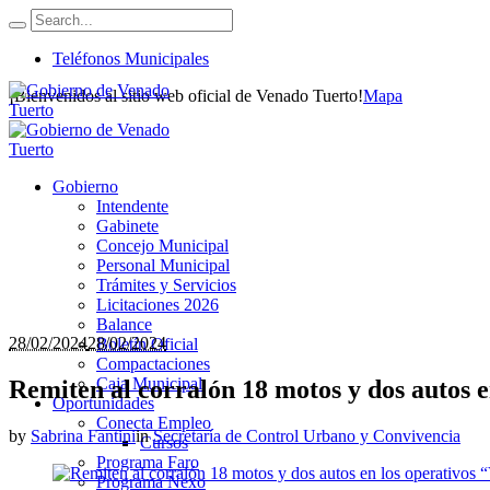
Teléfonos Municipales
¡Bienvenidos al sitio web oficial de Venado Tuerto!
Mapa
Gobierno
Intendente
Gabinete
Concejo Municipal
Personal Municipal
Trámites y Servicios
Licitaciones 2026
Balance
28/02/2024
28/02/2024
Boletín Oficial
Compactaciones
Caja Municipal
Remiten al corralón 18 motos y dos autos 
Oportunidades
Conecta Empleo
by
Sabrina Fantini
in
Secretaría de Control Urbano y Convivencia
Cursos
Programa Faro
Programa Nexo