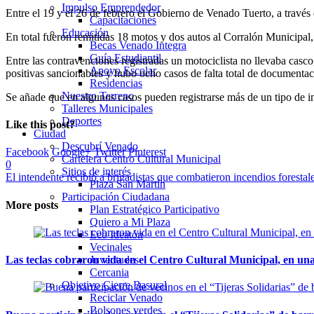
Impulso Emprendedor
Entre el 19 y el 26 de febrero el Gobierno de Venado Tuerto, a través
Capacitaciones
Educación
En total fueron remitidas 18 motos y dos autos al Corralón Municipal, p
Becas Venado Integra
Guía Estudiantil
Entre las contravenciones registradas un motociclista no llevaba casc
Apoyo Escolar
positivas sancionables y hubo ocho casos de falta total de documentac
Residencias
Nuestro Terreno
Se añade que en algunos casos pueden registrarse más de un tipo de i
Talleres Municipales
Deportes
Like this post?
Ciudad
Descubrí Venado
Facebook
Google+
Twitter
Pinterest
Cartelera Centro Cultural Municipal
0
Sitios de interés
El intendente recibió a brigadistas que combatieron incendios forestale
Plaza San Martín
Participación Ciudadana
More posts
Plan Estratégico Participativo
Quiero a Mi Plaza
Eco Ideatón
Vecinales
Juventudes
Las teclas cobraron vida en el Centro Cultural Municipal, en u
Cercania
Objetivo Cierre Basural
Reciclar Venado
Bolsones verdes