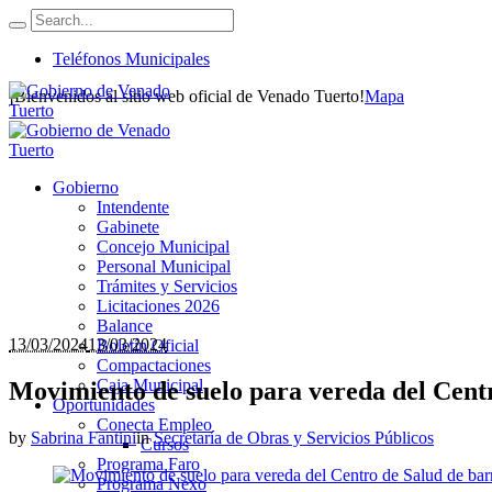
Teléfonos Municipales
¡Bienvenidos al sitio web oficial de Venado Tuerto!
Mapa
Gobierno
Intendente
Gabinete
Concejo Municipal
Personal Municipal
Trámites y Servicios
Licitaciones 2026
Balance
13/03/2024
13/03/2024
Boletín Oficial
Compactaciones
Caja Municipal
Movimiento de suelo para vereda del Centr
Oportunidades
Conecta Empleo
by
Sabrina Fantini
in
Secretaría de Obras y Servicios Públicos
Cursos
Programa Faro
Programa Nexo