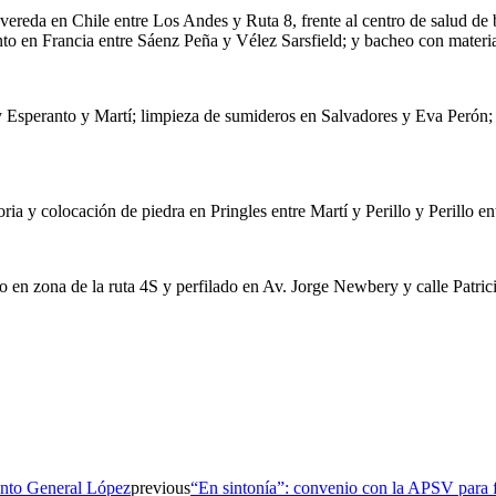
ereda en Chile entre Los Andes y Ruta 8, frente al centro de salud de
n Francia entre Sáenz Peña y Vélez Sarsfield; y bacheo con material a
 Esperanto y Martí; limpieza de sumideros en Salvadores y Eva Perón;
toria y colocación de piedra en Pringles entre Martí y Perillo y Perillo 
 en zona de la ruta 4S y perfilado en Av. Jorge Newbery y calle Patrici
ento General López
previous
“En sintonía”: convenio con la APSV para fo