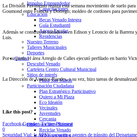
Impulso Emprendedor
La División Pavimento realiza esta semana movimiento de suelo para v
Capacitaciones
Goumond entre Francia y Dorrego; moldeo de cordones para pavimento e
Educación
Becas Venado Integra
Guía Estudiantil
Apoyo Escolar
Además se construyen sumideros en Edison y Leoncio de la Barrera y
Residencias
Luis.
Nuestro Terreno
Talleres Municipales
Deportes
Por su parte, el área Arreglo de Calles ejecutó perfilado en barrio Vic
Ciudad
Descubrí Venado
Cartelera Centro Cultural Municipal
Sitios de interés
La Dirección de Asuntos Rurales, a su vez, hizo tareas de desmalezado
Plaza San Martín
Participación Ciudadana
Plan Estratégico Participativo
Quiero a Mi Plaza
Eco Ideatón
Vecinales
Like this post?
Juventudes
Cercania
Facebook
Google+
Twitter
Pinterest
Objetivo Cierre Basural
0
Reciclar Venado
Seguridad Vial: la APSV capacita a agentes de tránsito del Departam
Bolsones verdes