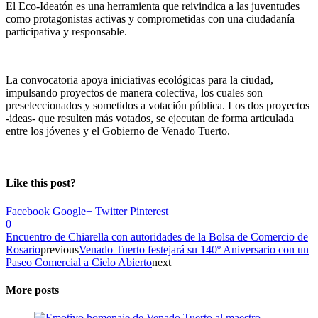
El Eco-Ideatón es una herramienta que reivindica a las juventudes
como protagonistas activas y comprometidas con una ciudadanía
participativa y responsable.
La convocatoria apoya iniciativas ecológicas para la ciudad,
impulsando proyectos de manera colectiva, los cuales son
preseleccionados y sometidos a votación pública. Los dos proyectos
-ideas- que resulten más votados, se ejecutan de forma articulada
entre los jóvenes y el Gobierno de Venado Tuerto.
Like this post?
Facebook
Google+
Twitter
Pinterest
0
Encuentro de Chiarella con autoridades de la Bolsa de Comercio de
Rosario
previous
Venado Tuerto festejará su 140º Aniversario con un
Paseo Comercial a Cielo Abierto
next
More posts