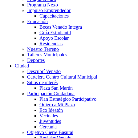
Programa Nexo
Impulso Emprendedor
Capacitaciones
Educación
Becas Venado Integra
Guía Estudiantil
Apoyo Escolar
Residencias
Nuestro Terreno
Talleres Municipales
Deportes
Ciudad
Descubrí Venado
Cartelera Centro Cultural Municipal
Sitios de interés
Plaza San Martín
Participación Ciudadana
Plan Estratégico Participativo
Quiero a Mi Plaza
Eco Ideatón
Vecinales
Juventudes
Cercania
Objetivo Cierre Basural
Reciclar Venado