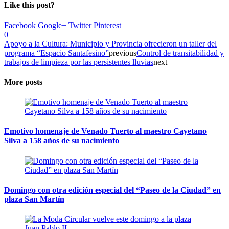
Like this post?
Facebook
Google+
Twitter
Pinterest
0
Apoyo a la Cultura: Municipio y Provincia ofrecieron un taller del
programa “Espacio Santafesino”
previous
Control de transitabilidad y
trabajos de limpieza por las persistentes lluvias
next
More posts
Emotivo homenaje de Venado Tuerto al maestro Cayetano
Silva a 158 años de su nacimiento
Domingo con otra edición especial del “Paseo de la Ciudad” en
plaza San Martín