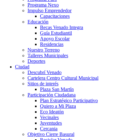
Programa Nexo
Impulso Emprendedor
Capacitaciones
Educación
Becas Venado Integra
Guía Estudiantil
Apoyo Escolar
Residencias
Nuestro Terreno
Talleres Municipales
Deportes
Ciudad
Descubrí Venado
Cartelera Centro Cultural Municipal
Sitios de interés
Plaza San Martín
Participación Ciudadana
Plan Estratégico Participativo
Quiero a Mi Plaza
Eco Ideatón
Vecinales
Juventudes
Cercania
Objetivo Cierre Basural
Reciclar Venado