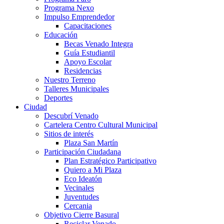
Programa Nexo
Impulso Emprendedor
Capacitaciones
Educación
Becas Venado Integra
Guía Estudiantil
Apoyo Escolar
Residencias
Nuestro Terreno
Talleres Municipales
Deportes
Ciudad
Descubrí Venado
Cartelera Centro Cultural Municipal
Sitios de interés
Plaza San Martín
Participación Ciudadana
Plan Estratégico Participativo
Quiero a Mi Plaza
Eco Ideatón
Vecinales
Juventudes
Cercania
Objetivo Cierre Basural
Reciclar Venado